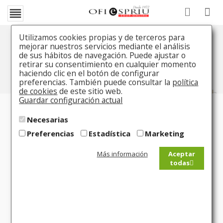

Utilizamos cookies propias y de terceros para
mejorar nuestros servicios mediante el análisis
de sus hábitos de navegación. Puede ajustar o
retirar su consentimiento en cualquier momento
haciendo clic en el botón de configurar
preferencias. También puede consultar la
política
de cookies
de este sitio web.
Guardar configuración actual
Necesarias
Compra 100%
Garantía de
Preferencias
Estadística
Marketing
segura
satisfacción
Más información
Aceptar
todas
Distribuidor
Entrega inmediata
oficial