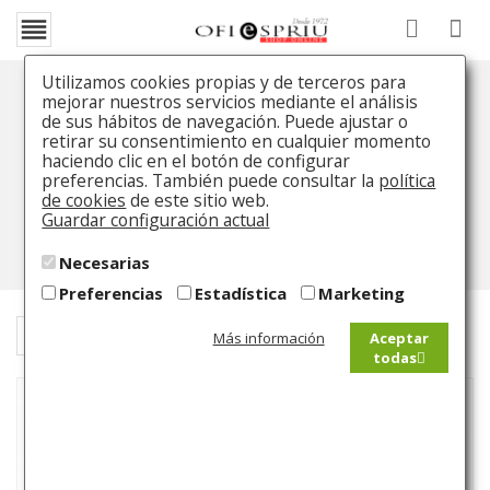

Utilizamos cookies propias y de terceros para
mejorar nuestros servicios mediante el análisis
Montblanc UltraBlack
de sus hábitos de navegación. Puede ajustar o
retirar su consentimiento en cualquier momento
haciendo clic en el botón de configurar
Inicio
Catálogo
Colecciones
Montblanc
preferencias. También puede consultar la
política
UltraBlack
de cookies
de este sitio web.
Guardar configuración actual
Necesarias
Preferencias
Estadística
Marketing
Filtrar
filter_list

24
Más información
Aceptar
todas