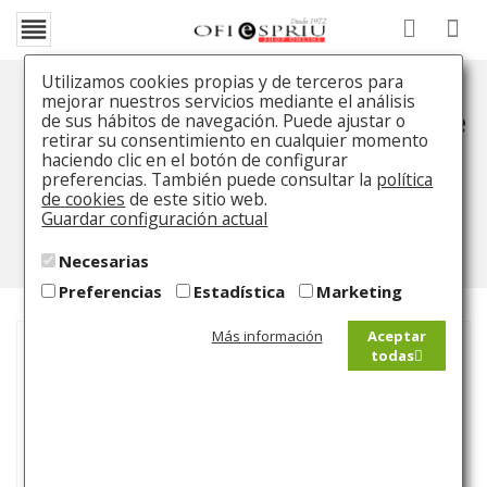

Utilizamos cookies propias y de terceros para
mejorar nuestros servicios mediante el análisis
Bolígrafo Montblanc Daniel Defoe
de sus hábitos de navegación. Puede ajustar o
retirar su consentimiento en cualquier momento
haciendo clic en el botón de configurar
Inicio
Catálogo
Bolígrafo
Bolígrafo Montblanc
preferencias. También puede consultar la
política
Daniel Defoe
de cookies
de este sitio web.
Guardar configuración actual
Necesarias
Preferencias
Estadística
Marketing
Más información
Aceptar
todas