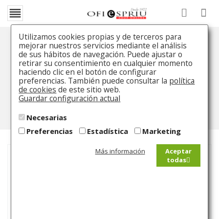

Utilizamos cookies propias y de terceros para
mejorar nuestros servicios mediante el análisis
Pluma Montblanc Meisterstück
de sus hábitos de navegación. Puede ajustar o
Platinum Line
retirar su consentimiento en cualquier momento
haciendo clic en el botón de configurar
preferencias. También puede consultar la
política
Inicio
Catálogo
Pluma Estilográfica
Pluma
de cookies
de este sitio web.
Montblanc Meisterstück Platinum Line
Guardar configuración actual
Necesarias
Preferencias
Estadística
Marketing
Más información
Aceptar
todas