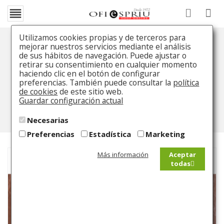

Utilizamos cookies propias y de terceros para
mejorar nuestros servicios mediante el análisis
Pluma Townsend Tango Black
de sus hábitos de navegación. Puede ajustar o
Cross
retirar su consentimiento en cualquier momento
haciendo clic en el botón de configurar
preferencias. También puede consultar la
política
Inicio
Catálogo
Pluma Estilográfica
Pluma
de cookies
de este sitio web.
Townsend Tango Black Cross
Guardar configuración actual
Necesarias
Preferencias
Estadística
Marketing
Más información
Aceptar
todas