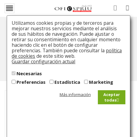

Utilizamos cookies propias y de terceros para
mejorar nuestros servicios mediante el análisis
Pluma Townsend ED Cross
de sus hábitos de navegación. Puede ajustar o
retirar su consentimiento en cualquier momento
haciendo clic en el botón de configurar
Inicio
Catálogo
Pluma Estilográfica
Pluma
preferencias. También puede consultar la
política
Townsend ED Cross
de cookies
de este sitio web.
Guardar configuración actual
Necesarias
Preferencias
Estadística
Marketing
Más información
Aceptar
todas